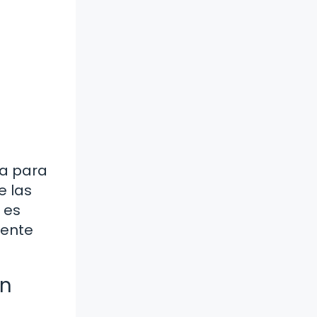
ra para
e las
 es
mente
en