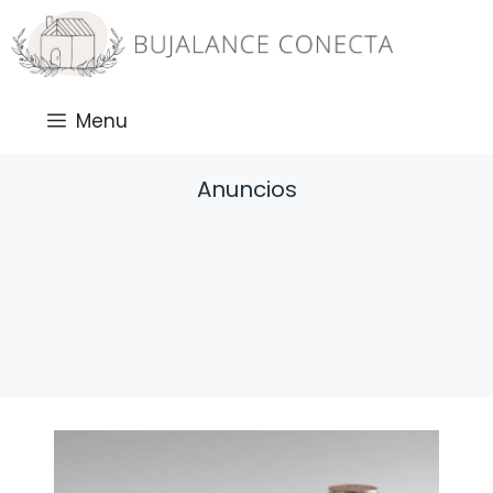
Saltar
al
contenido
Menu
Anuncios