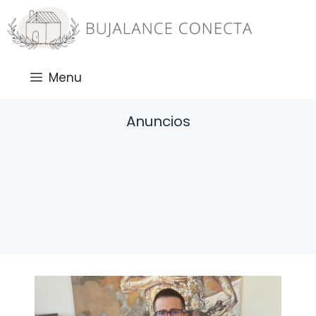
Saltar
al
contenido
Menu
Anuncios