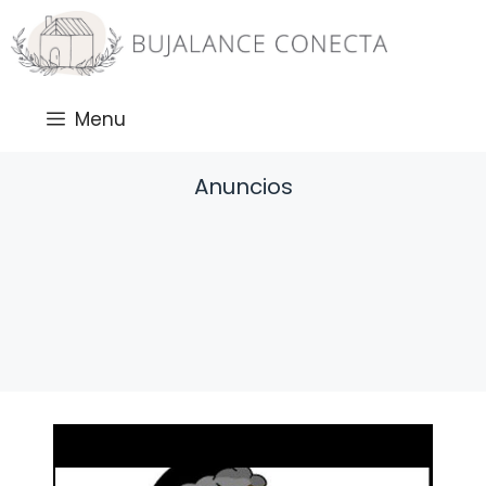
Saltar
al
contenido
Menu
Anuncios