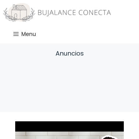
Saltar
al
contenido
Menu
Anuncios