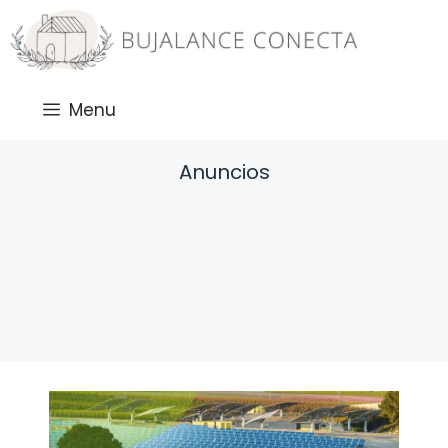
Saltar
al
contenido
Menu
Anuncios