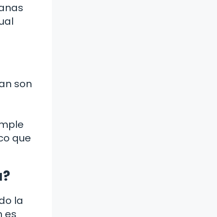
manas
ual
can son
imple
co que
a?
do la
n es