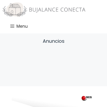
Saltar
al
contenido
Menu
Anuncios