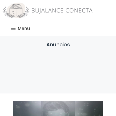
Saltar
al
contenido
Menu
Anuncios