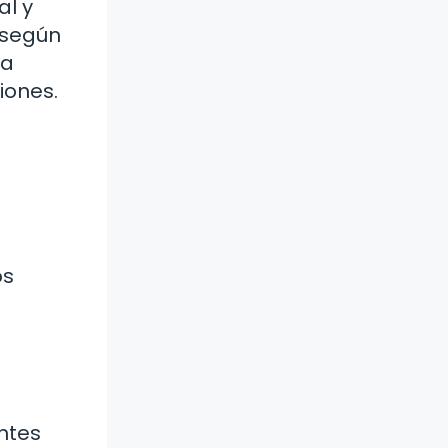
al y
n según
na
iones.
os
ntes