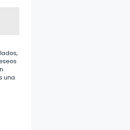
lados,
deseos
an
es una