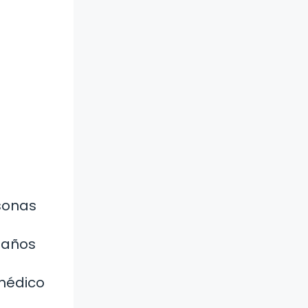
rsonas
e años
médico