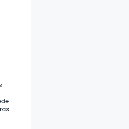
s
uede
tras