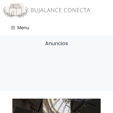
Saltar
al
contenido
Menu
Anuncios