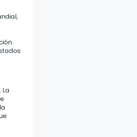
ndial,
ción.
Estados
. La
te
la
que