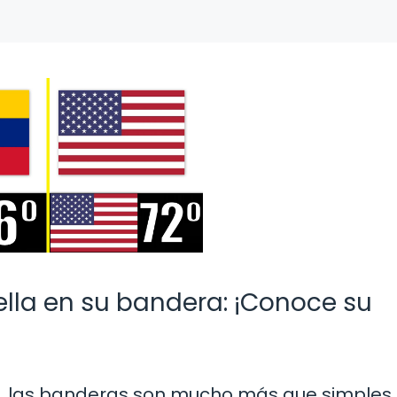
ella en su bandera: ¡Conoce su
ía, las banderas son mucho más que simples