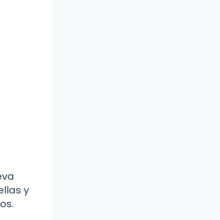
eva
llas y
os.