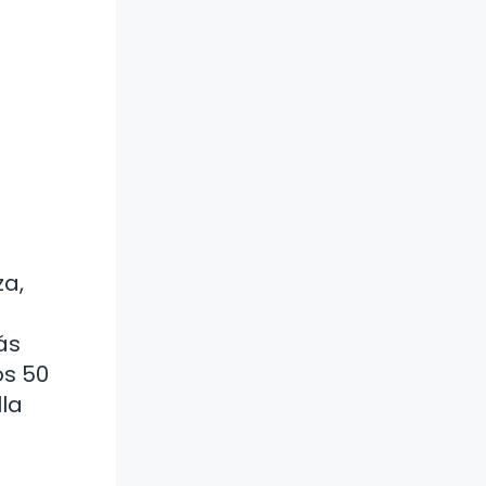
za,
ás
os 50
lla