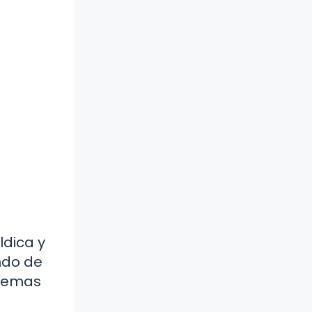
ldica y
ndo de
blemas