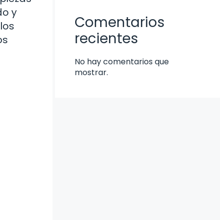
do y
Comentarios
los
recientes
os
No hay comentarios que
mostrar.