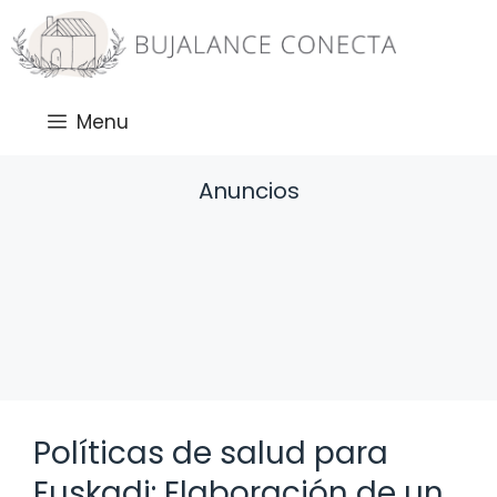
Saltar
al
contenido
Menu
Anuncios
Políticas de salud para
Euskadi: Elaboración de un