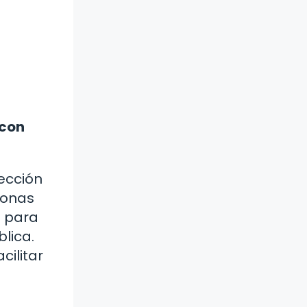
 con
ección
sonas
a para
lica.
cilitar