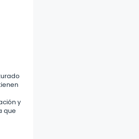
turado
tienen
ación y
a que