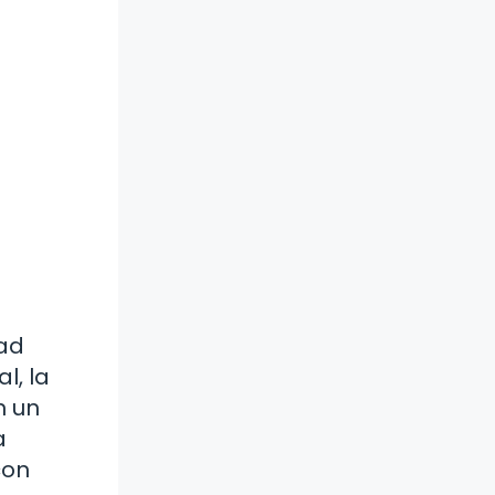
dad
l, la
n un
a
con