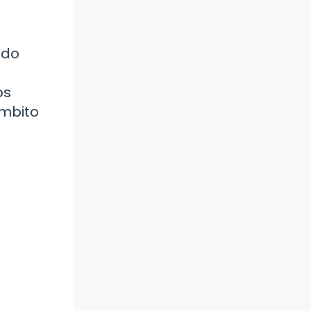
ado
os
ámbito