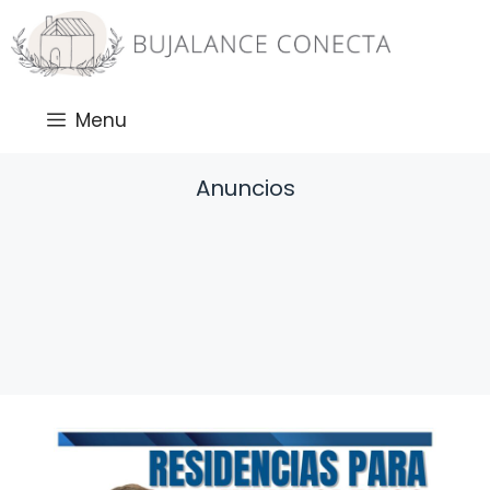
Saltar
al
contenido
Menu
Anuncios