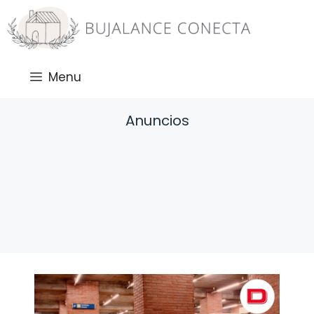
Saltar
al
contenido
Menu
Anuncios