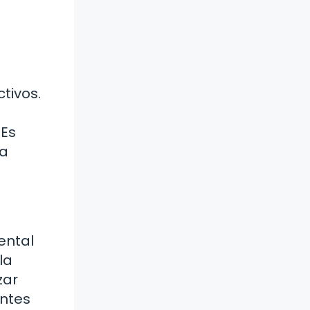
tivos.
 Es
 a
ental
la
zar
antes