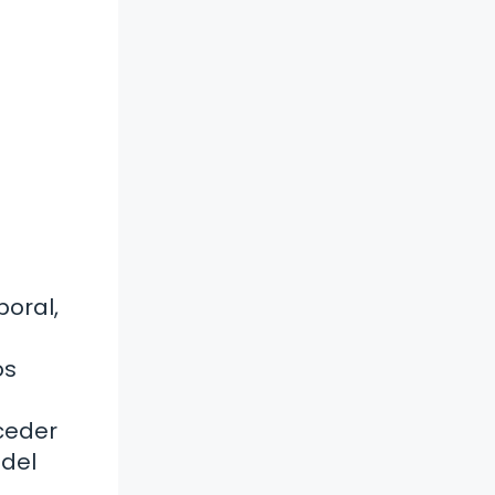
boral,
os
ceder
 del