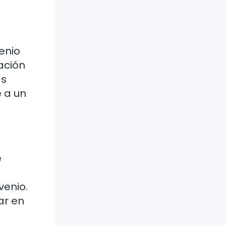
enio
ación
as
 a un
e
venio.
ar en