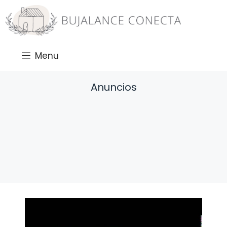
Saltar
al
contenido
Menu
Anuncios