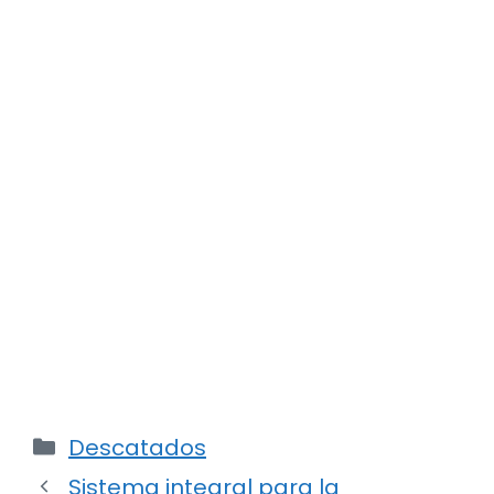
Categorías
Descatados
Sistema integral para la