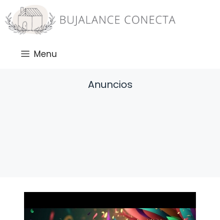
Saltar
al
contenido
Menu
Anuncios