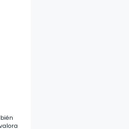
mbién
 valora