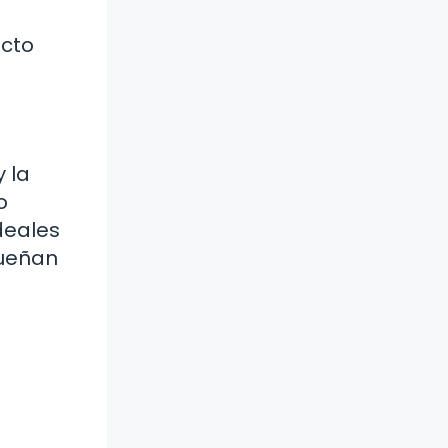
acto
 la
o
deales
sueñan