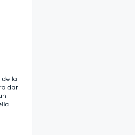
 de la
ra dar
 un
lla