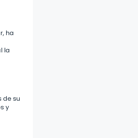
r, ha
l la
s de su
s y