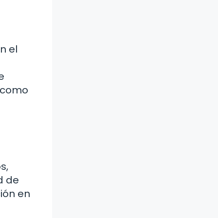
n el
e
o como
s,
d de
ción en