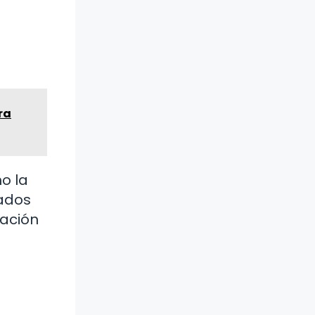
ra
o la
tados
ración