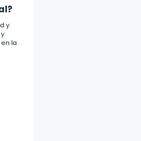
al?
d y
 y
 en la