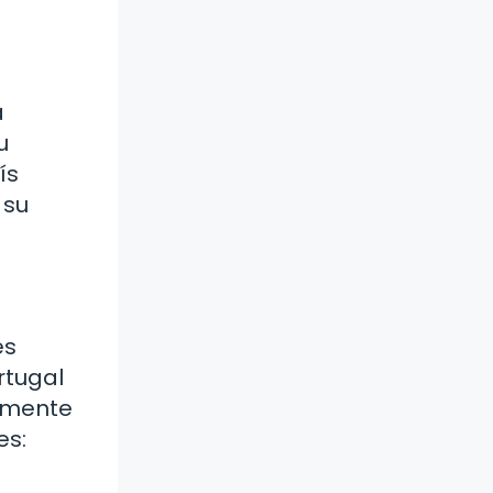
a
u
ís
 su
es
rtugal
almente
es: