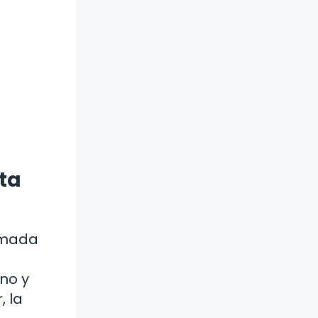
sta
ormada
no y
, la