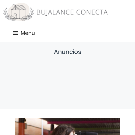
Saltar
al
contenido
Menu
Anuncios