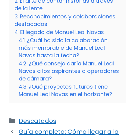
2
El arte de contar historias a través
de la lente
3
Reconocimientos y colaboraciones
destacadas
4
El legado de Manuel Leal Navas
4.1
¿Cuál ha sido la colaboración
más memorable de Manuel Leal
Navas hasta la fecha?
4.2
¿Qué consejo daría Manuel Leal
Navas a los aspirantes a operadores
de cámara?
4.3
¿Qué proyectos futuros tiene
Manuel Leal Navas en el horizonte?
Categorías
Descatados
Guía completa: Cómo llegar a la