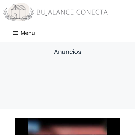
Saltar
al
contenido
Menu
Anuncios