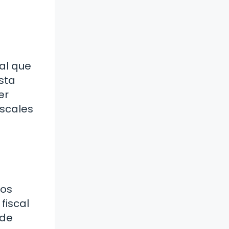
cal que
sta
er
iscales
nos
fiscal
ede