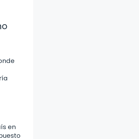
no
donde
ría
ís en
mpuesto