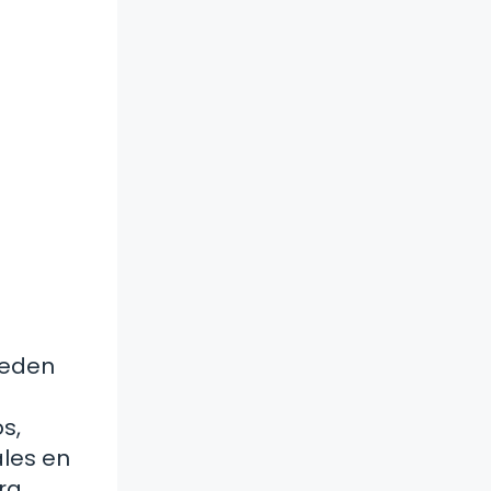
ueden
s,
ales en
ra