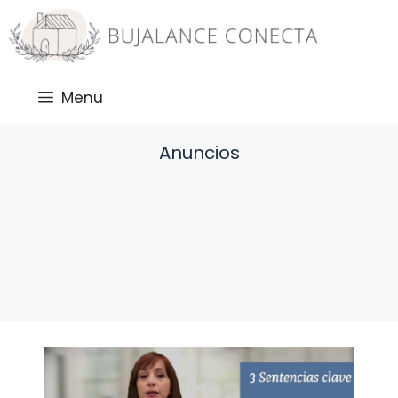
Saltar
al
contenido
Menu
Anuncios