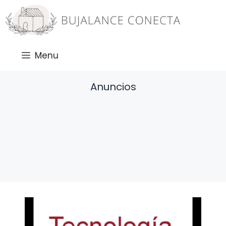
Saltar
al
contenido
Menu
Anuncios