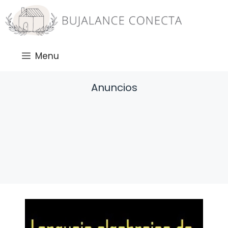
Saltar
al
contenido
Menu
Anuncios