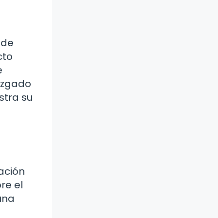
 de
cto
e
juzgado
stra su
a
mación
re el
una