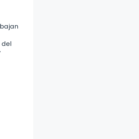
abajan
 del
y