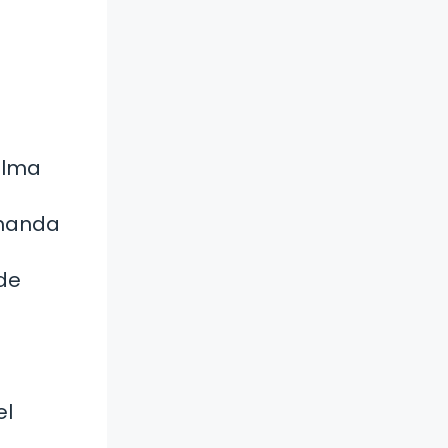
alma
emanda
 de
el