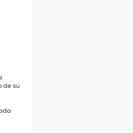
e
o de su
nada