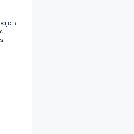
abajan
a,
as