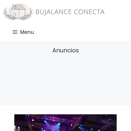
Saltar
al
contenido
Menu
Anuncios