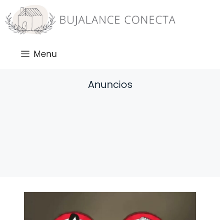
Saltar
al
contenido
Menu
Anuncios