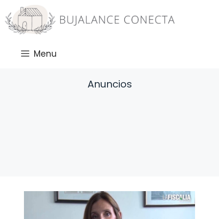
Saltar
al
contenido
Menu
Anuncios