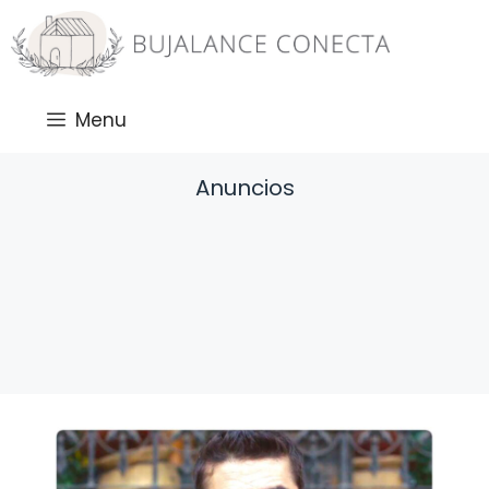
Saltar
al
contenido
Menu
Anuncios