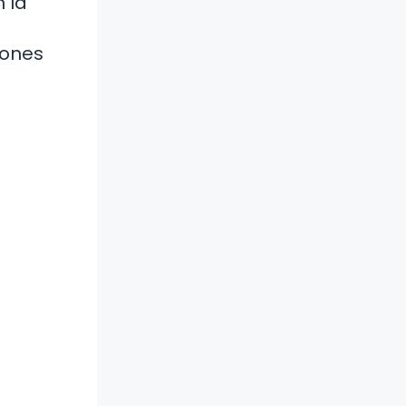
 la
iones