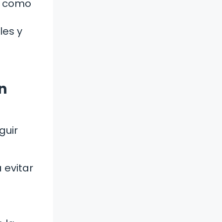
sí como
les y
n
guir
 evitar
a