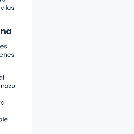
y las
rna
nes
ienes
el
enazo
ra
ble