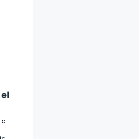
 el
 a
ía