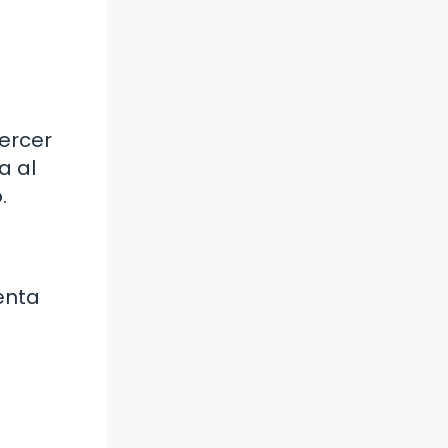
jercer
a al
.
enta