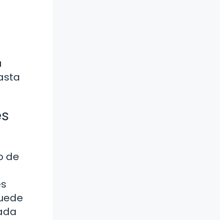
u
a
asta
es
o de
es
puede
cada