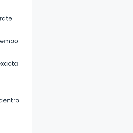
úrate
 tiempo
exacta
 dentro