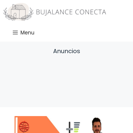
Saltar
al
contenido
Menu
Anuncios