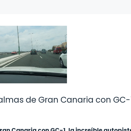
almas de Gran Canaria con GC-1
an Canaria con GC-1, la increíble autopista