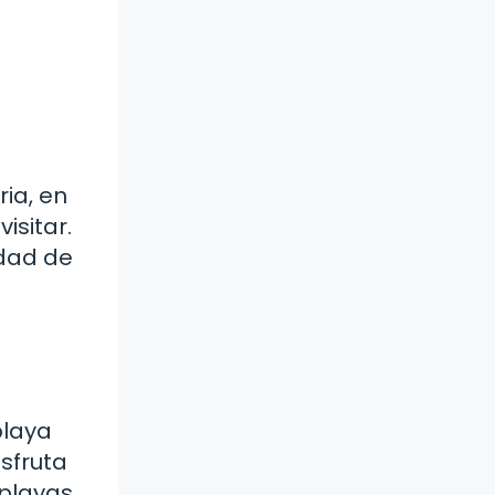
ia, en
isitar.
idad de
playa
isfruta
 playas