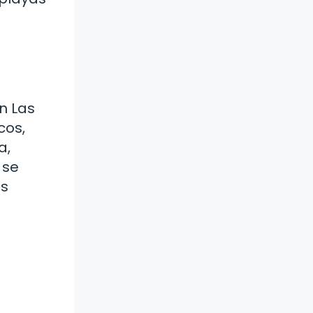
n Las
cos,
a,
 se
es