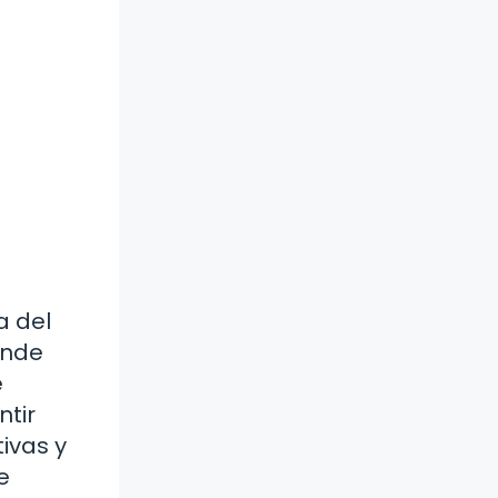
a del
onde
e
ntir
ivas y
e