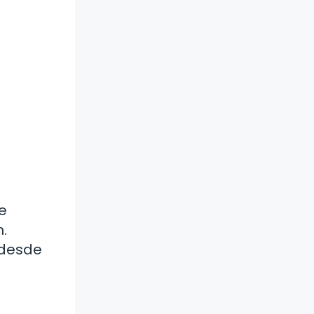
e
.
 desde