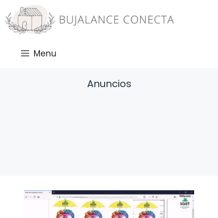
Saltar
al
contenido
Menu
Anuncios