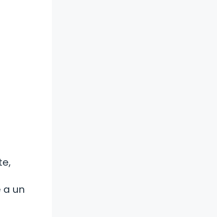
te,
 a un