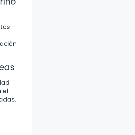
rino
itos
lación
reas
idad
 el
gadas,