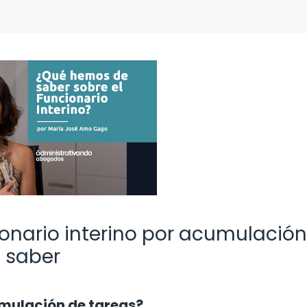
ionario interino por acumulació
s saber
umulación de tareas?