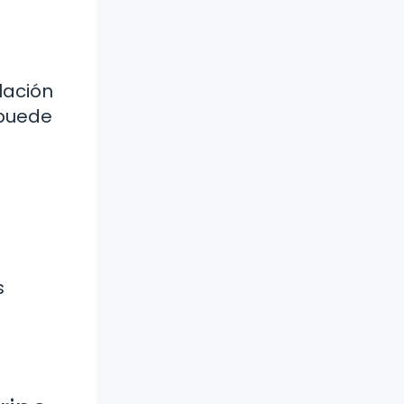
lación
 puede
s