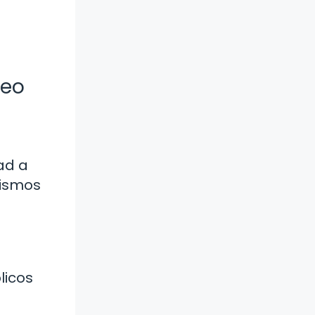
leo
ad a
nismos
licos