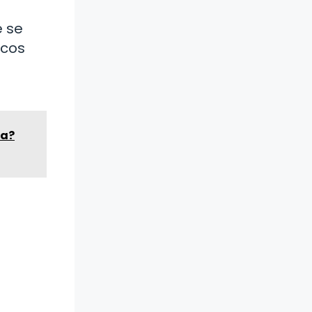
e se
icos
ca?