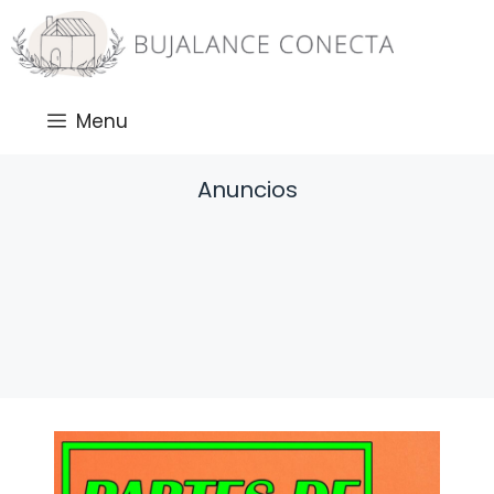
Saltar
al
contenido
Menu
Anuncios