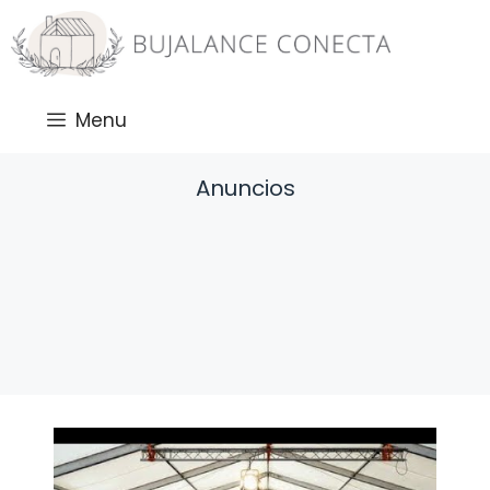
Saltar
al
contenido
Menu
Anuncios