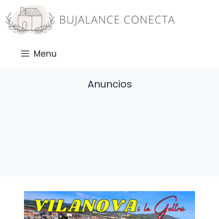
Saltar
al
contenido
Menu
Anuncios