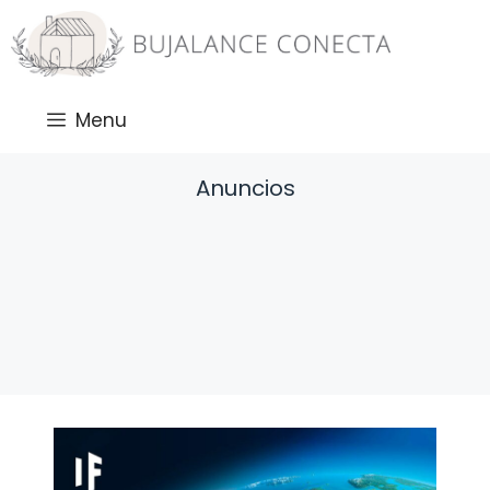
Saltar
al
contenido
Menu
Anuncios