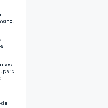
os
emana,
y
de
lases
, pero
s
l
ede