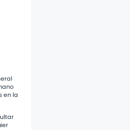
eral
 mano
 en la
ultar
ier