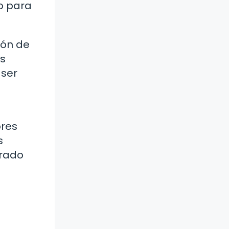
o para
ión de
ás
 ser
ores
s
arado