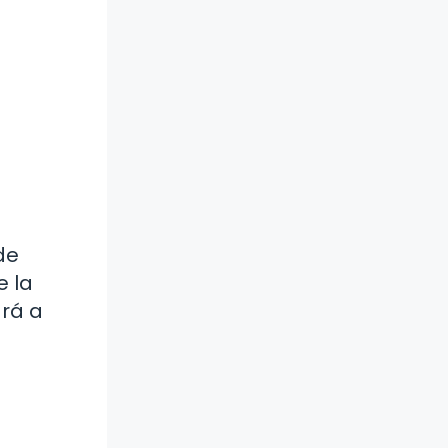
de
e la
ará a