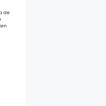
a de
e
len