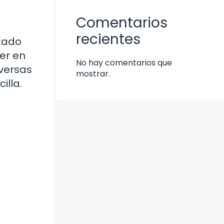
Comentarios
recientes
stado
er en
No hay comentarios que
versas
mostrar.
illa.