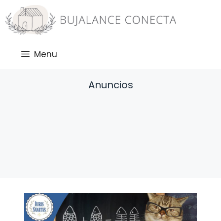
Saltar
al
contenido
Menu
Anuncios