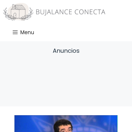
Saltar
al
contenido
Menu
Anuncios