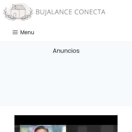
Saltar
al
contenido
Menu
Anuncios