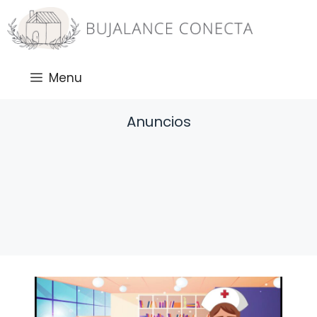
Saltar
al
contenido
Menu
Anuncios