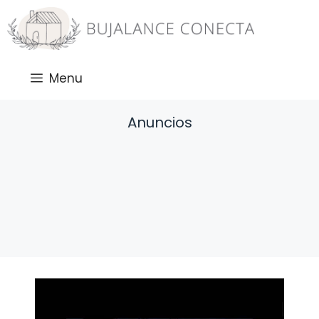
Saltar
al
contenido
Menu
Anuncios