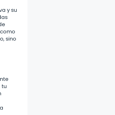
va y su
das
de
í como
o, sino
ante
 tu
n
 a