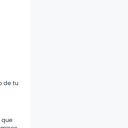
o de tu
a que