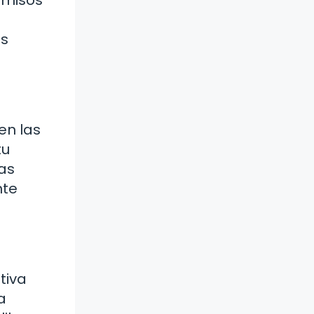
rmisos
es
en las
tu
cas
nte
tiva
a